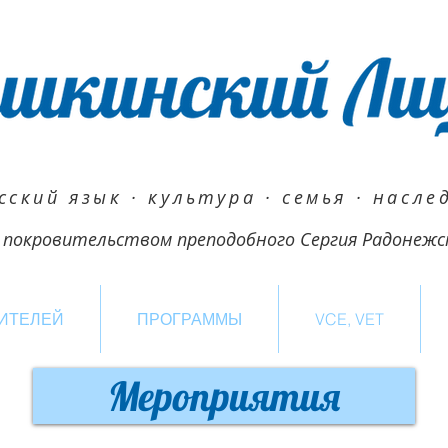
сский язык · культура · семья · насле
 покровительством преподобного Сергия Радонежс
ИТЕЛЕЙ
ПРОГРАММЫ
VCE, VET
Мероприятия